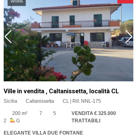
Vendita
Ville in vendita , Caltanissetta, località CL
Sicilia
Caltanissetta
CL | Rif. NNL-175
200 m²
7
5
VENDITA € 325.000
2
G
TRATTABILI
ELEGANTE VILLA DUE FONTANE