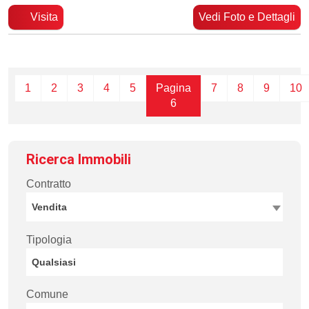
Visita
Vedi Foto e Dettagli
1
2
3
4
5
Pagina
7
8
9
10
6
Ricerca Immobili
Contratto
Vendita
Tipologia
Comune