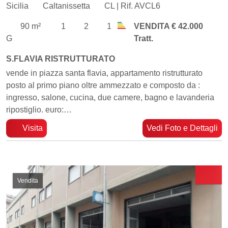
Sicilia
Caltanissetta
CL | Rif. AVCL6
90 m²
1
2
1
VENDITA € 42.000
G
Tratt.
S.FLAVIA RISTRUTTURATO
vende in piazza santa flavia, appartamento ristrutturato
posto al primo piano oltre ammezzato e composto da :
ingresso, salone, cucina, due camere, bagno e lavanderia
ripostiglio. euro:…
Visita
Vedi Foto e Dettagli
Vendita