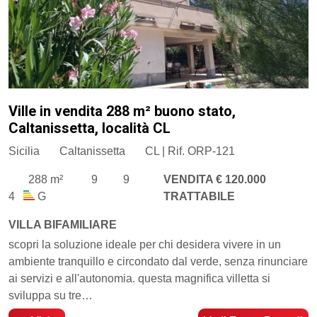
Ville in vendita 288 m² buono stato,
Caltanissetta, località CL
Sicilia
Caltanissetta
CL | Rif. ORP-121
288 m²
9
9
VENDITA € 120.000
4
G
TRATTABILE
VILLA BIFAMILIARE
scopri la soluzione ideale per chi desidera vivere in un
ambiente tranquillo e circondato dal verde, senza rinunciare
ai servizi e all'autonomia. questa magnifica villetta si
sviluppa su tre…