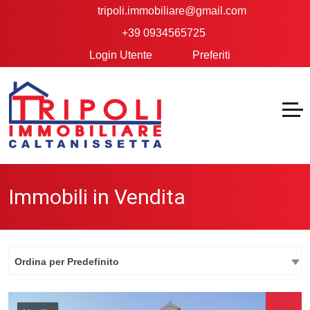
tripoli.immobiliare@gmail.com
+39 0934565725
Login Utente
Preferiti
Immobili in Vendita
Ordina per Predefinito