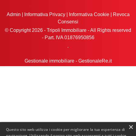
Admin
|
Informativa Privacy
|
Informativa Cookie
|
Revoca
Consensi
© Copyright 2026 - Tripoli Immobiliare - All Rights reserved
- Part. IVA 01876950856
.
Gestionale immobiliare - GestionaleRe.it
×
Questo sito web utilizza i cookie per migliorare la tua esperienza di
navigazione. Utilizzando il nostro sito web acconsenti a tutti i cookie