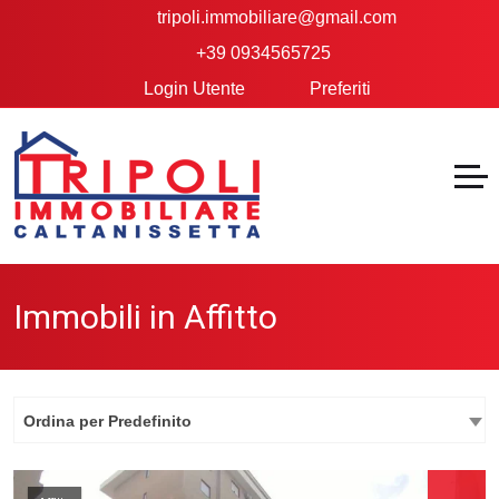
tripoli.immobiliare@gmail.com
+39 0934565725
Login Utente
Preferiti
Immobili in Affitto
Ordina per Predefinito