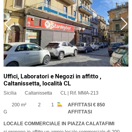
Uffici, Laboratori e Negozi in affitto ,
Caltanissetta, località CL
Sicilia
Caltanissetta
CL | Rif. MMA-213
200 m²
2
1
AFFITTASI € 850
G
AFFITTASI
LOCALE COMMERCIALE IN PIAZZA CALATAFIMI
si propone in affitto un ampio locale commerciale di 200