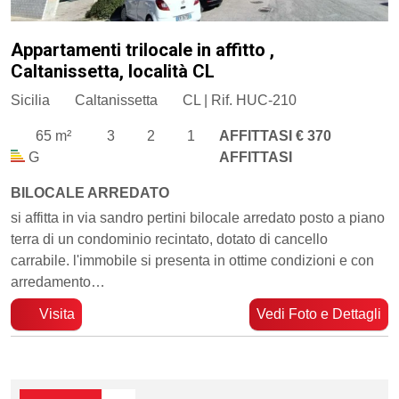
Appartamenti trilocale in affitto ,
Caltanissetta, località CL
Sicilia
Caltanissetta
CL | Rif. HUC-210
65 m²
3
2
1
AFFITTASI € 370
G
AFFITTASI
BILOCALE ARREDATO
si affitta in via sandro pertini bilocale arredato posto a piano
terra di un condominio recintato, dotato di cancello
carrabile. l'immobile si presenta in ottime condizioni e con
arredamento…
Visita
Vedi Foto e Dettagli