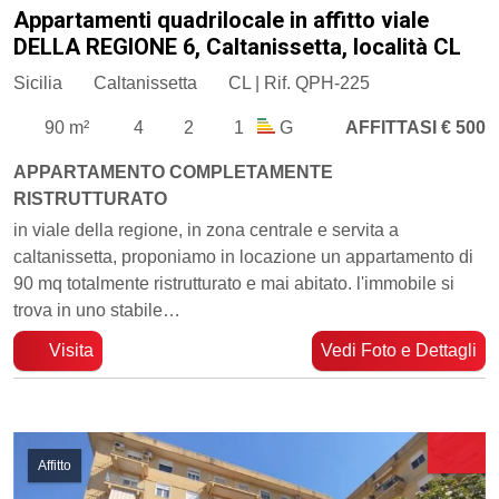
Appartamenti quadrilocale in affitto viale
DELLA REGIONE 6, Caltanissetta, località CL
Sicilia
Caltanissetta
CL | Rif. QPH-225
90 m²
4
2
1
G
AFFITTASI € 500
APPARTAMENTO COMPLETAMENTE
RISTRUTTURATO
in viale della regione, in zona centrale e servita a
caltanissetta, proponiamo in locazione un appartamento di
90 mq totalmente ristrutturato e mai abitato. l'immobile si
trova in uno stabile…
Visita
Vedi Foto e Dettagli
Affitto