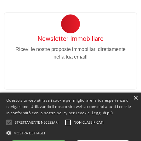
Newsletter Immobiliare
Ricevi le nostre proposte immobiliari direttamente
nella tua email!
×
Questo sito web utilizza i cookie per migliorare la tua esperienza di
navigazione. Utilizzando il nostro sito web acconsenti a tutti i cookie
in conformità con la nostra policy per i cookie.
Leggi di più
Admin
|
Informativa Privacy
|
Informativa Cookie
|
Revoca
STRETTAMENTE NECESSARI
NON CLASSIFICATI
Consensi
MOSTRA DETTAGLI
© Copyright 2026 - Tripoli Immobiliare - All Rights reserved