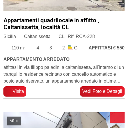
Appartamenti quadrilocale in affitto ,
Caltanissetta, località CL
Sicilia
Caltanissetta
CL | Rif. RCA-228
110 m²
4
3
2
G
AFFITTASI € 550
APPARTAMENTO ARREDATO
​affittasi in via filippo paladini a caltanissetta, all'interno di un
tranquillo residence recintato con cancello automatico e
posto auto riservato, un appartamento arredato in ottime…
Visita
Vedi Foto e Dettagli
Affitto