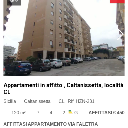
Affitto
Appartamenti in affitto , Caltanissetta, località
CL
Sicilia
Caltanissetta
CL | Rif. HZN-231
120 m²
7
4
2
G
AFFITTASI € 450
AFFITTASI APPARTAMENTO VIA FALETRA