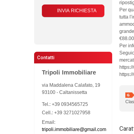
ripostig
​Per qu
INVIA RICHIESTA
tutta l
ammode
grande
€88.000
Per in
Seguic
Contatti
mercat
https:
Tripoli Immobiliare
https:
via Maddalena Calafato, 19
93100
-
Caltanissetta
Clas
Tel.:
+39 0934565725
Cell.: +39 3271027958
Email:
Carat
tripoli.immobiliare@gmail.com