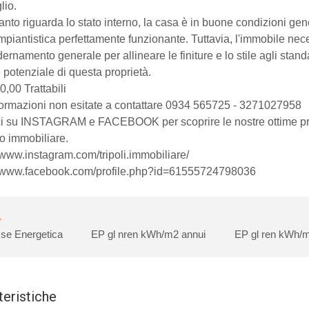
lio.
anto riguarda lo stato interno, la casa è in buone condizioni gen
'impiantistica perfettamente funzionante. Tuttavia, l'immobile nec
rnamento generale per allineare le finiture e lo stile agli stan
 potenziale di questa proprietà.
,00 Trattabili
formazioni non esitate a contattare 0934 565725 - 3271027958
i su INSTAGRAM e FACEBOOK per scoprire le nostre ottime prop
o immobiliare.
//www.instagram.com/tripoli.immobiliare/
//www.facebook.com/profile.php?id=61555724798036
se Energetica
EP gl nren
kWh/m2 annui
EP gl ren
kWh/m
teristiche