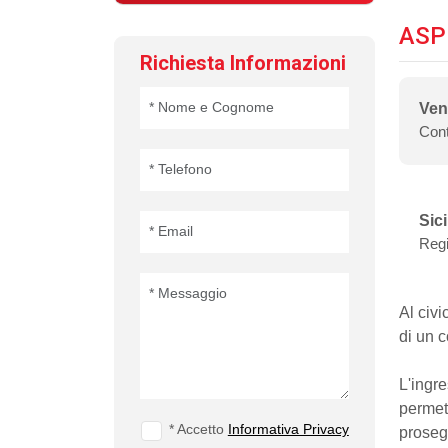
ASP
Richiesta Informazioni
Ven
Cont
Sici
Reg
Al civ
di un c
​L'ing
permet
* Accetto
Informativa Privacy
proseg