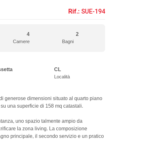
Rif.:
SUE-194
4
2
Camere
Bagni
ssetta
CL
Località
di generose dimensioni situato al quarto piano
su una superficie di 158 mq catastali.
ntanza, uno spazio talmente ampio da
rificare la zona living. La composizione
gno principale, il secondo servizio e un pratico