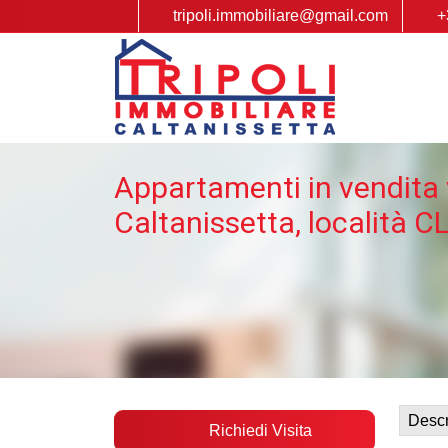
tripoli.immobiliare@gmail.com
+
Appartamenti in vendita 
Caltanissetta, località C
Descr
Richiedi Visita