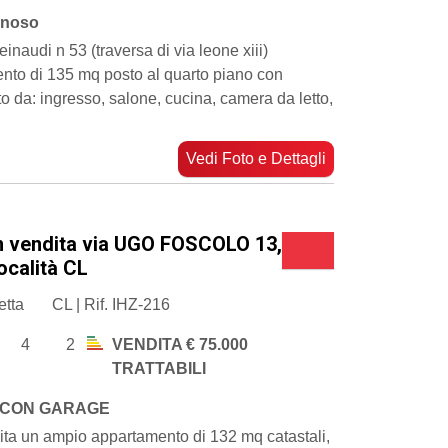
inoso
 einaudi n 53 (traversa di via leone xiii)
nto di 135 mq posto al quarto piano con
 da: ingresso, salone, cucina, camera da letto,
Vedi Foto e Dettagli
n vendita via UGO FOSCOLO 13,
località CL
etta
CL | Rif. IHZ-216
4
2
VENDITA € 75.000
TRATTABILI
 CON GARAGE
ita un ampio appartamento di 132 mq catastali,