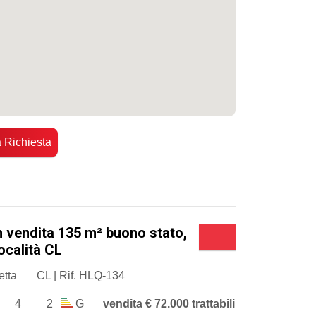
a Richiesta
n vendita 135 m² buono stato,
località CL
etta
CL | Rif. HLQ-134
4
2
G
vendita € 72.000 trattabili