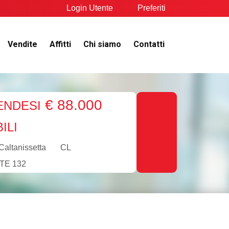
Login Utente
Preferiti
Vendite
Affitti
Chi siamo
Contatti
€ 88.000
ENDESI
ILI
Caltanissetta
CL
TE 132