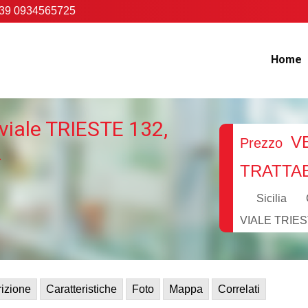
39 0934565725
Home
viale TRIESTE 132,
V
Prezzo
L
TRATTAB
Sicilia
VIALE TRIES
izione
Caratteristiche
Foto
Mappa
Correlati