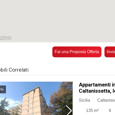
Fai una Proposta Offerta
Invi
ili Correlati
Appartamenti i
ita
Caltanissetta, 
Sicilia
Caltaniss
135 m²
6