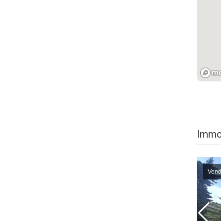
Immob
Vend