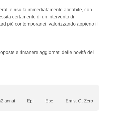
erali e risulta immediatamente abitabile, con
essita certamente di un intervento di
dard più contemporanei, valorizzando appieno il
oste e rimanere aggiornati delle novità del
2 annui
Epi
Epe
Emis. Q. Zero