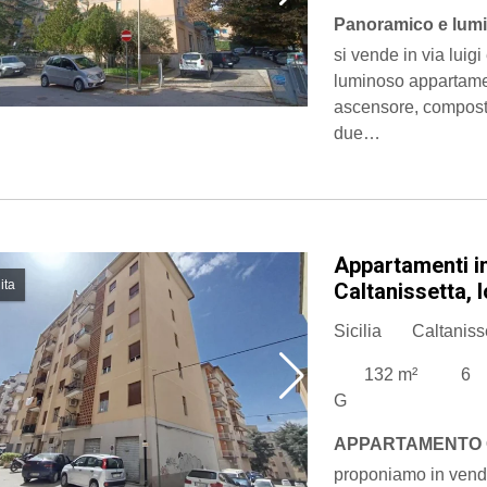
Panoramico e lum
si vende in via luigi
luminoso appartame
ascensore, composto
due…
Appartamenti i
ita
Caltanissetta, 
Sicilia
Caltaniss
132 m²
6
G
APPARTAMENTO
​proponiamo in vend