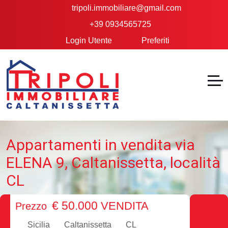
tripoli.immobiliare@gmail.com
+39 0934565725
Login Utente
Preferiti
Appartamenti in vendita via
ELENA 9, Caltanissetta, località
CL
€ 50.000
VENDITA
Prezzo
Sicilia
Caltanissetta
CL