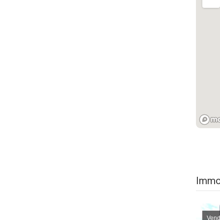
Immob
Vend