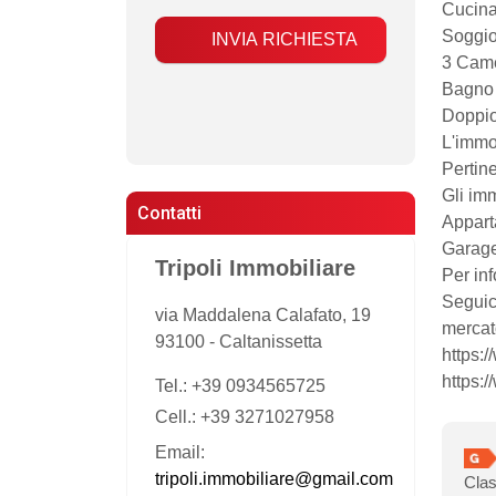
​Cucina
​Soggi
INVIA RICHIESTA
​3 Came
​Bagno 
​Doppio
​L'imm
​Pertin
Gli im
Contatti
​Appar
​Garag
Tripoli Immobiliare
Per in
Seguic
via Maddalena Calafato, 19
mercat
93100
-
Caltanissetta
https:
https:
Tel.:
+39 0934565725
Cell.: +39 3271027958
Email:
tripoli.immobiliare@gmail.com
Clas