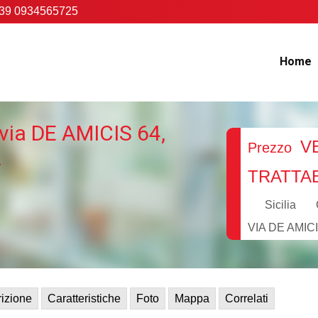
39 0934565725
Home
via DE AMICIS 64,
V
Prezzo
L
TRATTAB
Sicilia
VIA DE AMICI
izione
Caratteristiche
Foto
Mappa
Correlati