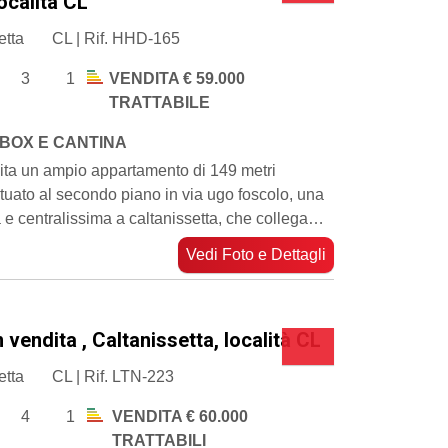
località CL
etta
CL | Rif. HHD-165
3
1
VENDITA € 59.000
TRATTABILE
BOX E CANTINA
ita un ampio appartamento di 149 metri
situato al secondo piano in via ugo foscolo, una
a e centralissima a caltanissetta, che collega…
Vedi Foto e Dettagli
 vendita , Caltanissetta, località CL
etta
CL | Rif. LTN-223
4
1
VENDITA € 60.000
TRATTABILI