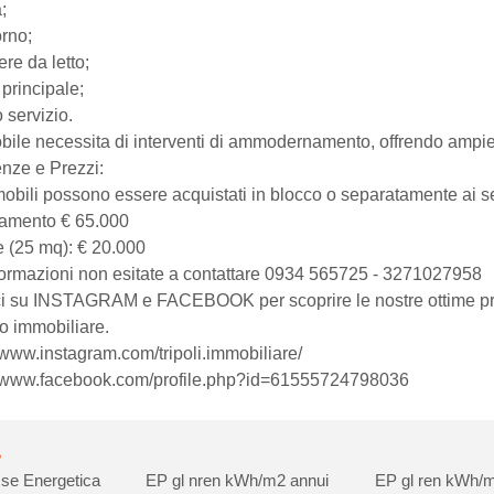
;
orno;
re da letto;
principale;
 servizio.
obile necessita di interventi di ammodernamento, offrendo ampie 
enze e Prezzi:
mobili possono essere acquistati in blocco o separatamente ai s
tamento € 65.000
e (25 mq): € 20.000
formazioni non esitate a contattare 0934 565725 - 3271027958
i su INSTAGRAM e FACEBOOK per scoprire le nostre ottime prop
o immobiliare.
//www.instagram.com/tripoli.immobiliare/
//www.facebook.com/profile.php?id=61555724798036
se Energetica
EP gl nren
kWh/m2 annui
EP gl ren
kWh/m