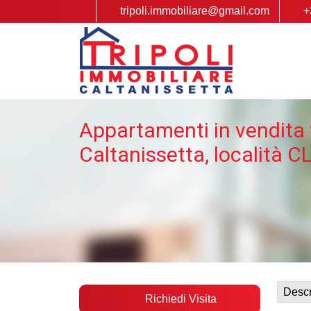
tripoli.immobiliare@gmail.com
+
Appartamenti in vendita 
Caltanissetta, località C
Descr
Richiedi Visita