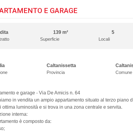
ARTAMENTO E GARAGE
dita
139 m²
5
ratto
Superficie
Locali
lia
Caltanissetta
Caltani
ione
Provincia
Comune
amento e garage - Via De Amicis n. 64
niamo in vendita un ampio appartamento situato al terzo piano di
 ottima luminosità e si trova in una zona centrale e servita.
zione interna:
rtamento è composto da:
so;