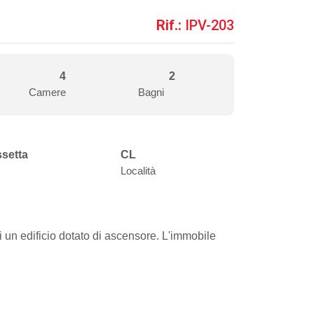
Rif.:
IPV-203
4
2
Camere
Bagni
ssetta
CL
Località
 un edificio dotato di ascensore. L'immobile