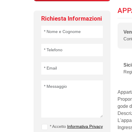
APP
Richiesta Informazioni
Ven
Cont
Sici
Reg
Appart
​Propo
gode di
​Descri
L'appa
* Accetto
Informativa Privacy
​Ingres