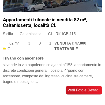
Appartamenti trilocale in vendita 82 m²,
Caltanissetta, località CL
Sicilia
Caltanissetta
CL | Rif. IGB-115
82 m²
3
3
1
VENDITA € 47.000
G
TRATTABILE
Trivano con ascensore
si vende in via napoleone colajanni n°158, appartamento in
discrete condizioni generali, posto al 4°piano con
ascensore, composto da: ingresso, cucina, tre camere,
bagno e ripostiglio.…
Vedi Foto e Dettagli