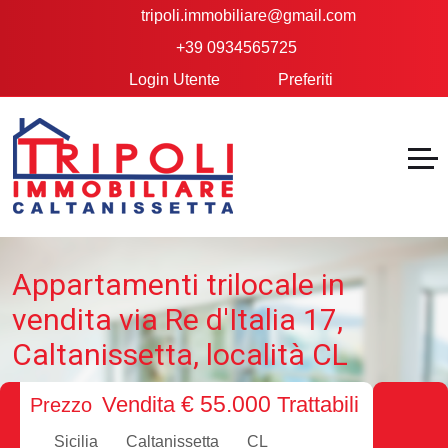
tripoli.immobiliare@gmail.com
+39 0934565725
Login Utente
Preferiti
Appartamenti trilocale in
vendita via Re d'Italia 17,
Caltanissetta, località CL
€ 55.000
Vendita
Trattabili
Prezzo
Sicilia
Caltanissetta
CL