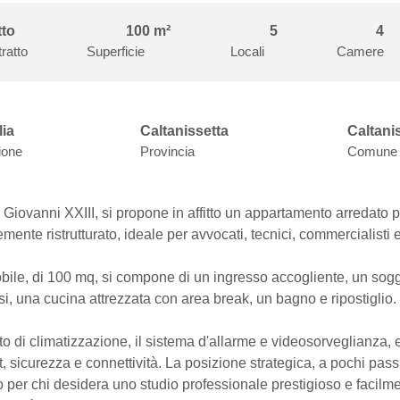
tto
100 m²
5
4
ratto
Superficie
Locali
Camere
lia
Caltanissetta
Caltani
ione
Provincia
Comune
Giovanni XXIII, si propone in affitto un appartamento arredato p
mente ristrutturato, ideale per avvocati, tecnici, commercialisti e 
bile, di 100 mq, si compone di un ingresso accogliente, un sogg
i, una cucina attrezzata con area break, un bagno e ripostiglio.
o di climatizzazione, il sistema d'allarme e videosorveglianza, e
, sicurezza e connettività. La posizione strategica, a pochi passi
o per chi desidera uno studio professionale prestigioso e facilmen