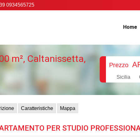
39 0934565725
Home
00 m², Caltanissetta,
A
Prezzo
Sicilia
izione
Caratteristiche
Mappa
ARTAMENTO PER STUDIO PROFESSION