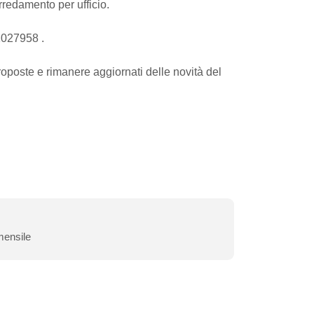
rredamento per ufficio.
1027958 .
oste e rimanere aggiornati delle novità del
ensile