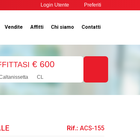
Login Utente
Preferiti
Vendite
Affitti
Chi siamo
Contatti
€ 600
FFITTASI
Caltanissetta
CL
ALE
Rif.:
ACS-155