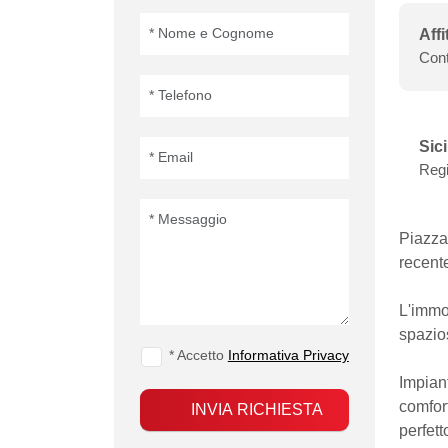
Affi
Cont
Sici
Reg
Piazza 
recente
L'immo
spazios
* Accetto
Informativa Privacy
Impiant
comfort
INVIA RICHIESTA
perfett