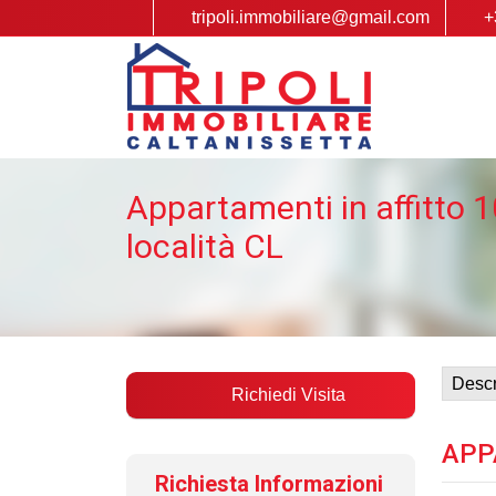
tripoli.immobiliare@gmail.com
+
Appartamenti in affitto 1
località CL
Descr
Richiedi Visita
APP
Richiesta Informazioni