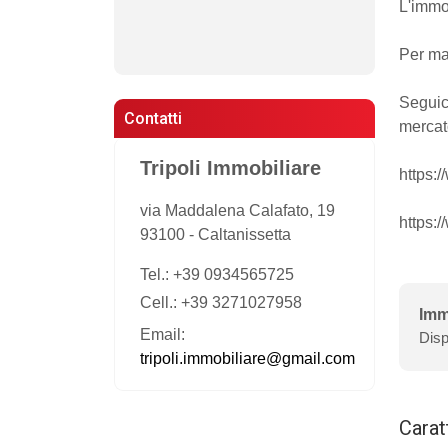
L'immob
Per ma
Seguic
Contatti
mercat
Tripoli Immobiliare
https:
via Maddalena Calafato, 19
https:
93100
-
Caltanissetta
Tel.:
+39 0934565725
Cell.: +39 3271027958
Imm
Email:
Disp
tripoli.immobiliare@gmail.com
Carat