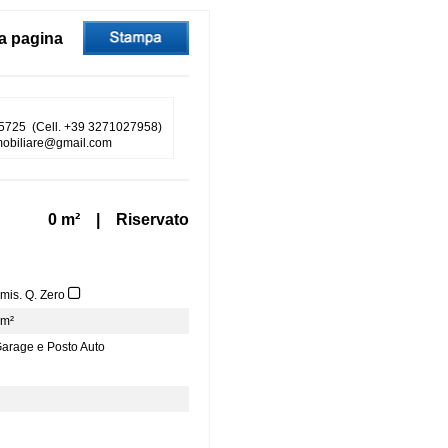
a pagina
5725 (Cell. +39 3271027958)
mmobiliare@gmail.com
0 m² | Riservato
Emis. Q. Zero
m²
arage e Posto Auto