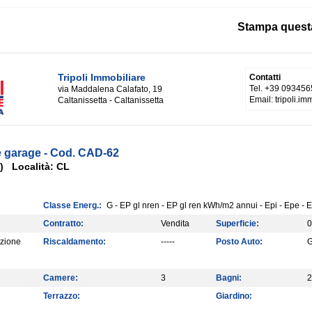
Stampa quest
Tripoli Immobiliare
Contatti
Tel. +39 093456
via Maddalena Calafato, 19
Email: tripoli.i
Caltanissetta - Caltanissetta
e garage - Cod. CAD-62
a) Località: CL
Classe Energ.:
G - EP gl nren - EP gl ren kWh/m2 annui - Epi - Epe - 
Contratto:
Vendita
Superficie:
0
zione
Riscaldamento:
-----
Posto Auto:
G
Camere:
3
Bagni:
2
Terrazzo:
Giardino: