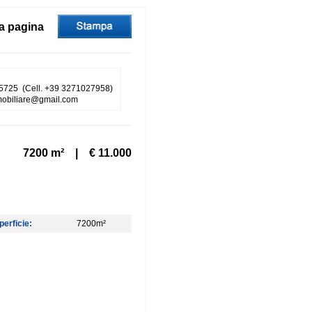
a pagina
5725 (Cell. +39 3271027958)
mmobiliare@gmail.com
7200 m² | € 11.000
perficie:
7200m²