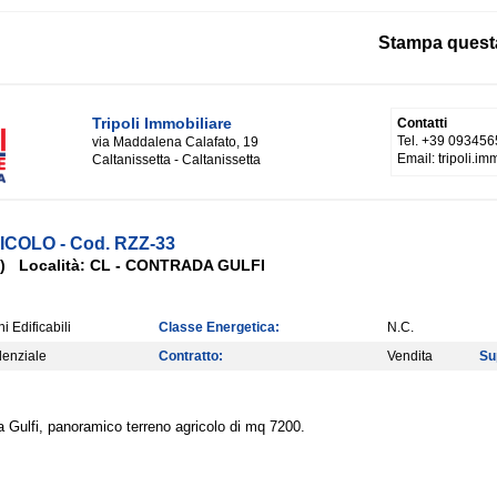
Stampa quest
Tripoli Immobiliare
Contatti
Tel. +39 093456
via Maddalena Calafato, 19
Email: tripoli.i
Caltanissetta - Caltanissetta
ICOLO - Cod. RZZ-33
ta) Località: CL - CONTRADA GULFI
i Edificabili
Classe Energetica:
N.C.
enziale
Contratto:
Vendita
Su
 Gulfi, panoramico terreno agricolo di mq 7200.